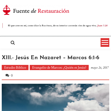
Saltar
al
contenido
Iglesia Cristiana Fuente de
Restauración
XIII.- Jesús En Nazaret – Marcos 6:1-6
Estudio Biblico
Evangelio de Marcos: ¿Quién es Jesús?
mayo 26, 2017
0