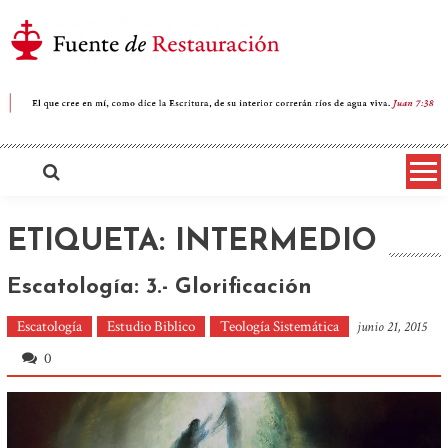
Saltar
al
contenido
Iglesia Cristiana Fuente de
Restauración
ETIQUETA: INTERMEDIO
Escatología: 3.- Glorificación
Escatología
Estudio Biblico
Teología Sistemática
junio 21, 2015
0