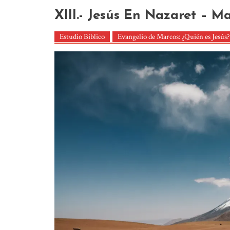
XIII.- Jesús En Nazaret – Ma
Estudio Biblico
Evangelio de Marcos: ¿Quién es Jesús?