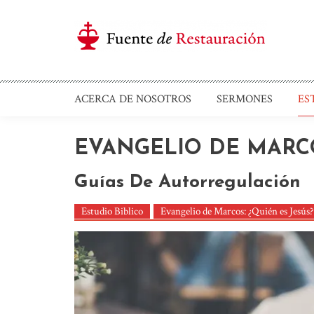
Saltar
al
contenido
Iglesia Cristiana F
ACERCA DE NOSOTROS
SERMONES
ES
EVANGELIO DE MARCO
Guías De Autorregulación
Estudio Biblico
Evangelio de Marcos: ¿Quién es Jesús?