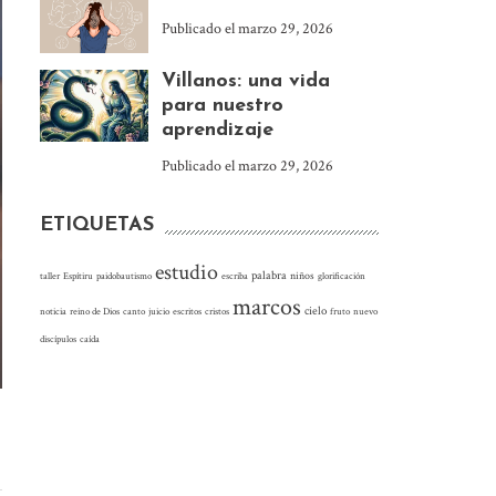
Publicado el
marzo 29, 2026
Villanos: una vida
para nuestro
aprendizaje
Publicado el
marzo 29, 2026
ETIQUETAS
estudio
palabra
niños
taller
Espítiru
paidobautismo
escriba
glorificación
marcos
cielo
noticia
reino de Dios
canto
juicio
escritos
cristos
fruto
nuevo
discípulos
caída