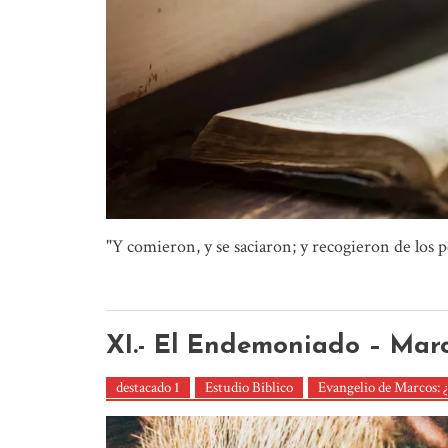
"Y comieron, y se saciaron; y recogieron de los pe
XI.- El Endemoniado – Marc
destacado 1
Estudio Biblico
Evangelio de Marcos: ¿