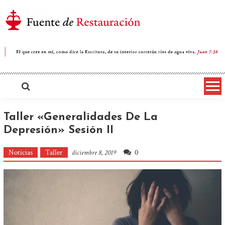
Saltar
al
contenido
Iglesia Cristiana Fuente de
Restauración
Taller «Generalidades De La
Depresión» Sesión II
Noticias
Taller
0
diciembre 8, 2019