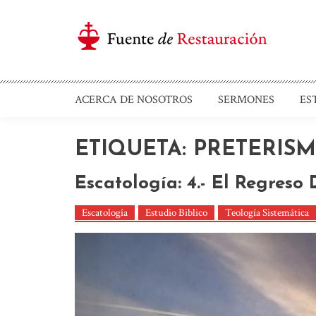
Saltar
al
contenido
Iglesia Cristiana F
ACERCA DE NOSOTROS
SERMONES
ES
ETIQUETA: PRETERIS
Escatología: 4.- El Regreso 
Escatología
Estudio Biblico
Teología Sistemática