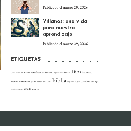
Publicado el
marzo 29, 2026
Villanos: una vida
para nuestro
aprendizaje
Publicado el
marzo 29, 2026
ETIQUETAS
Dios
infierno
Casa
sábado
fiebre
semilla
introducción
leproso
saduceos
biblia
restauración
escuela dominical
judío
inmundo
Hijo
reposo
liturgia
glorificación
estado
nuevo