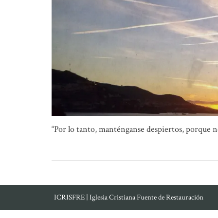
“Por lo tanto, manténganse despiertos, porque n
ICRISFRE | Iglesia Cristiana Fuente de Restauración