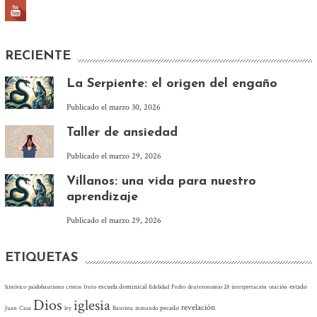
RECIENTE
La Serpiente: el origen del engaño
Publicado el
marzo 30, 2026
Taller de ansiedad
Publicado el
marzo 29, 2026
Villanos: una vida para nuestro
aprendizaje
Publicado el
marzo 29, 2026
ETIQUETAS
escuela dominical
estado
histórico
paidobautismo
cristos
fruto
fidelidad
Pedro
deuteronomio 28
interpretación
oración
Dios
iglesia
revelación
pecado
Juan
Casa
ley
Bautista
inmundo